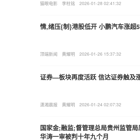
猫眼电影
李柱铭
2026-01-28 02:41:32
情,绪压{制}港股低开 小鹏汽车涨超
顶端新闻
黄耀明
2026-01-26 15:37:32
证券—板块再度活跃 信达证券触及
潇湘晨报
黄耀明
2026-01-24 02:07:32
国家金;融监;督管理总局贵州监管
华涛一审被判十年九个月