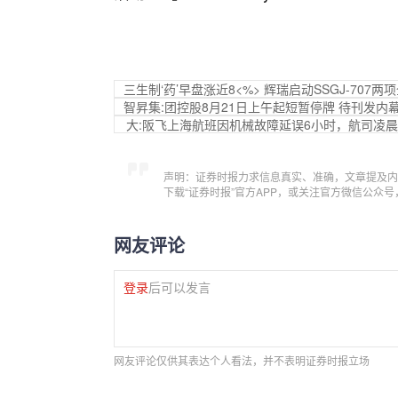
三生制‘药’早盘涨近8<%> 辉瑞启动SSGJ-707
智昇集:团控股8月21日上午起短暂停牌 待刊发内
大:阪飞上海航班因机械故障延误6小时，航司凌
声明：证券时报力求信息真实、准确，文章提及内
下载“证券时报”官方APP，或关注官方微信公众
网友评论
登录
后可以发言
网友评论仅供其表达个人看法，并不表明证券时报立场