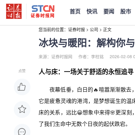
首页
快讯
要闻
股市
您当前的位置：
证券时报
>
公司
>
正文
冰块与暖阳：解构你与
来源：证券时报网
作者：李柱铭
2026-02-08 
人与床：一场关于舒适的永恒追寻
点赞
夜幕低垂，白日的🔥喧嚣渐渐散去
它是疲惫灵魂的港湾，是梦想诞生的温
床的关系，远比😀想象中来得🌸更深
了我们生命中无数个日夜的起伏跌宕。