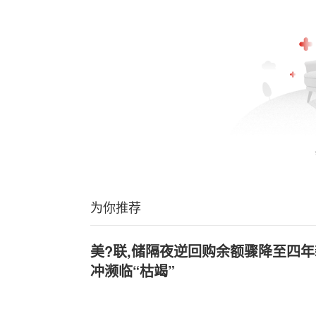
为你推荐
美?联,储隔夜逆回购余额骤降至四
冲濒临“枯竭”