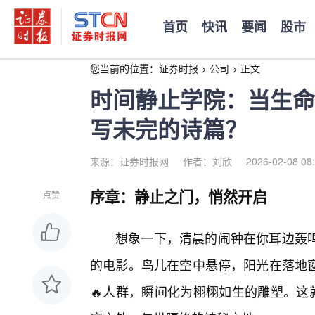
首页
快讯
要闻
股市
您当前的位置：
证券时报
>
公司
>
正文
时间静止学院：当生命
写未完的诗篇？
来源：证券时报网
作者：刘欣
2026-02-08 08
序章：静止之门，悄然开启
点赞
想象一下，清晨的闹钟在你耳边轰
的电影。鸟儿在空中悬停，阳光在落地
🔥人群，瞬间化为栩栩如生的雕塑。这