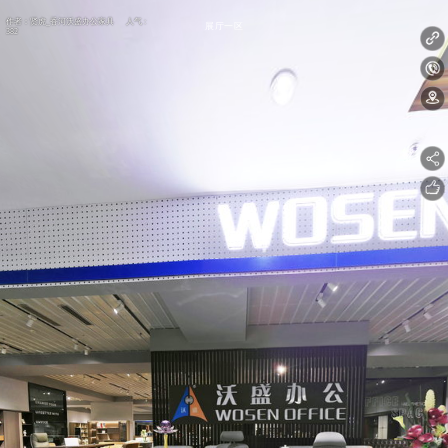
作者：贤虎_香河沃盛办公家具 人气 :
展厅一区
382
2