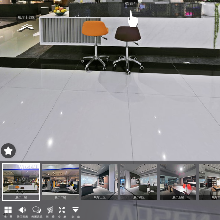
说一说
隐藏
展厅一区
展厅二区
展厅三区
展厅四区
展厅五区
展厅